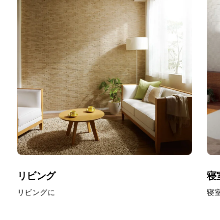
aging
cream
リビング
寝
リビングに
寝