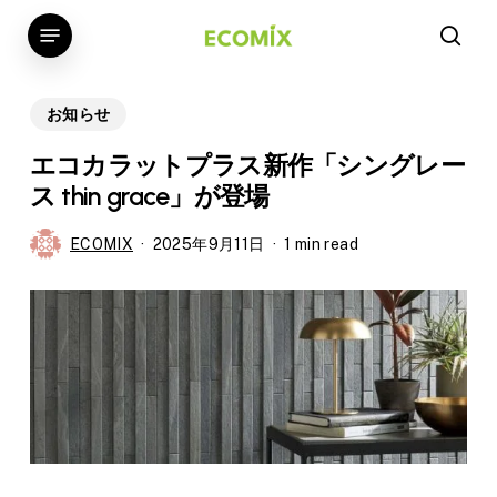
Skip
Menu
to
sear
main
content
お知らせ
エコカラットプラス新作「シングレー
ス thin grace」が登場
ECOMIX
2025年9月11日
1 min read