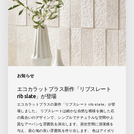
ス
新
作
「リ
ブ
ス
レ
ー
ト
rib
slate」
が
お知らせ
登
場
エコカラットプラス新作「リブスレート
rib slate」が登場
エコカラットプラスの新作「リブスレート rib slate」が登
場しました。 リブスレートは細かな自然な模様を施した石
の風合いのデザインで、シンプルでナチュラルな空間や上
質なアーバンな雰囲気を演出します。居住空間に清潔感を
与え、居心地の良い雰囲気を作り出します。 色はアイボリ