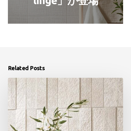
linge」が登場
Related Posts
エ
コ
カ
ラ
ッ
ト
プ
ラ