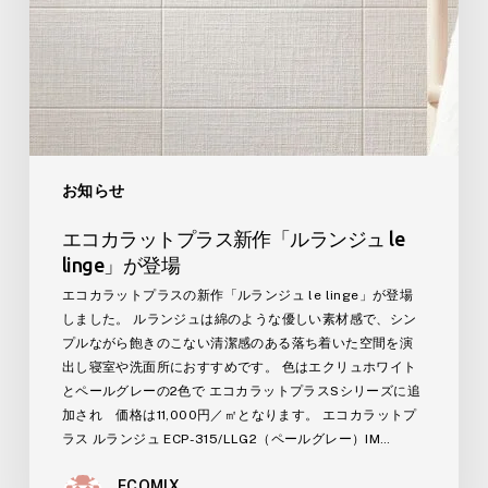
ラ
ン
ジ
ュ
le
linge」
が
登
お知らせ
場
エコカラットプラス新作「ルランジュ le
linge」が登場
エコカラットプラスの新作「ルランジュ le linge」が登場
しました。 ルランジュは綿のような優しい素材感で、シン
プルながら飽きのこない清潔感のある落ち着いた空間を演
出し寝室や洗面所におすすめです。 色はエクリュホワイト
とペールグレーの2色で エコカラットプラスSシリーズに追
加され 価格は11,000円／㎡となります。 エコカラットプ
ラス ルランジュ ECP-315/LLG2（ペールグレー）IM…
ECOMIX