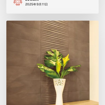
2025年9月11日
年
末
年
始
休
業
期
間
の
お
知
ら
せ