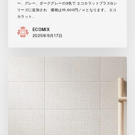
ー、グレー、ダークグレーの3色で エコカラットプラスGシ
リーズに追加され 価格は15,600円／㎡となります。 エコ
カラット…
ECOMIX
2025年9月17日
エ
コ
カ
ラ
ッ
ト
プ
ラ
ス
新
作
「ル