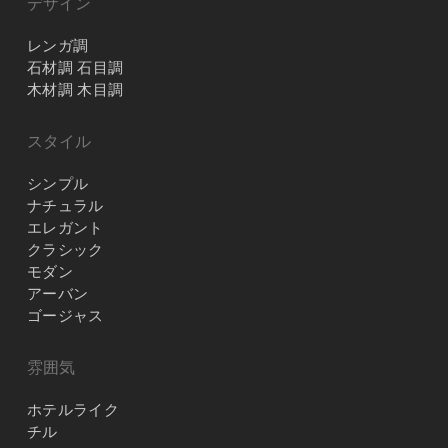
デザイン
レンガ調
石材調 石目調
木材調 木目調
スタイル
シンプル
ナチュラル
エレガント
クラシック
モダン
アーバン
ゴージャス
雰囲気
ホテルライク
チル