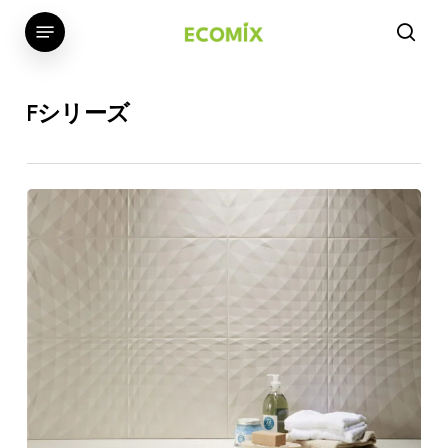
Skip
Menu
to
sear
main
content
Fシリーズ